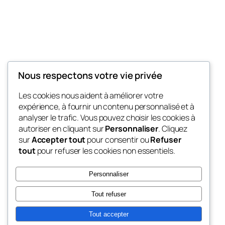
Nous respectons votre vie privée
My Blog
Les cookies nous aident à améliorer votre
My WordPress Blog
expérience, à fournir un contenu personnalisé et à
analyser le trafic. Vous pouvez choisir les cookies à
autoriser en cliquant sur
Personnaliser
. Cliquez
sur
Accepter tout
pour consentir ou
Refuser
Blog
Évènements
tout
pour refuser les cookies non essentiels.
À propos
Boutique
FAQ
Compositions
Personnaliser
Auteurs/autrices
Thèmes
Tout refuser
Tout accepter
Twenty Twenty-Five
Conçu avec
WordPress